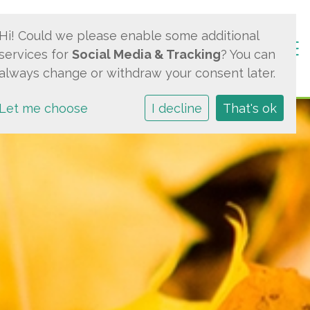
Hi! Could we please enable some additional
Togg
services for
Social Media & Tracking
? You can
always change or withdraw your consent later.
Let me choose
I decline
That's ok