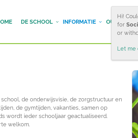
Hi! Cou
HOME
DE SCHOOL
INFORMATIE
OUDERS
for
Soci
or with
Let me
 school, de onderwijsvisie, de zorgstructuur en
tijden, de gymtijden, vakanties, samen op
ds wordt ieder schooljaar geactualiseerd.
rte welkom.