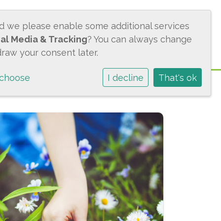
ld we please enable some additional services
ACTUEEL
CONTACT
BMS
al Media & Tracking
? You can always change
draw your consent later.
 choose
I decline
That's ok